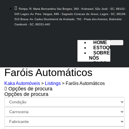
Floripa: R. Maria Bernardina Vaz Borges, 360 - Kobrasol, São José - SC, 88102-
045 Lages: Av. Pres. Vargas, 696 - Sagrado Coracao de Jesus, Lages - SC, 88108-
510 Brava: Av. Carlos Drummond de Andrade, 792 - Praia dos Amores, Balneário
Camboriú - SC, 88331-440
HOME
ESTOQUE
SOBRE
NÓS
BLOG
FALE
Faróis Automáticos
CONOSCO
Kaka Automóveis
>
Listings
>
Faróis Automáticos
Opções de procura
X
Opções de procura