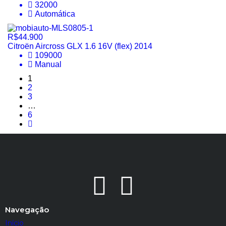
32000
Automática
R$44.900
Citroën Aircross GLX 1.6 16V (flex) 2014
109000
Manual
1
2
3
…
6
Navegação
Início