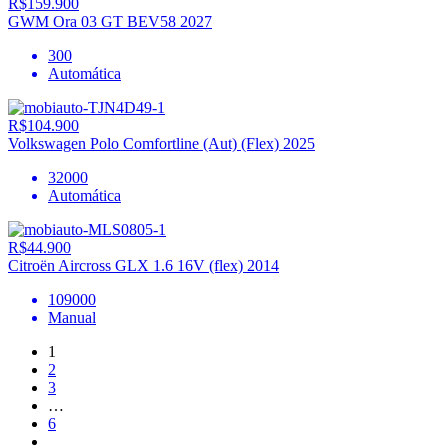
R$159.900
GWM Ora 03 GT BEV58 2027
300
Automática
R$104.900
Volkswagen Polo Comfortline (Aut) (Flex) 2025
32000
Automática
R$44.900
Citroën Aircross GLX 1.6 16V (flex) 2014
109000
Manual
1
2
3
…
6