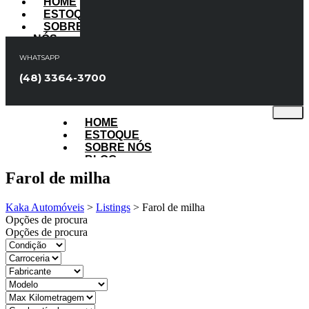
HOME
ESTOQUE
SOBRE
NÓS
BLOG
WHATSAPP
FALE
CONOSCO
(48) 3364-3700
X
HOME
ESTOQUE
SOBRE NÓS
BLOG
FALE CONOSCO
Farol de milha
Kaka Automóveis
>
Listings
>
Farol de milha
X
Opções de procura
Opções de procura