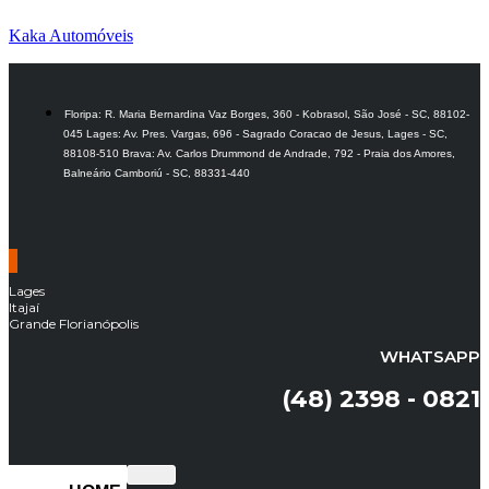
Kaka Automóveis
Floripa: R. Maria Bernardina Vaz Borges, 360 - Kobrasol, São José - SC, 88102-
045 Lages: Av. Pres. Vargas, 696 - Sagrado Coracao de Jesus, Lages - SC,
88108-510 Brava: Av. Carlos Drummond de Andrade, 792 - Praia dos Amores,
Balneário Camboriú - SC, 88331-440
Lages
Itajaí
Grande Florianópolis
WHATSAPP
(48) 2398 - 0821