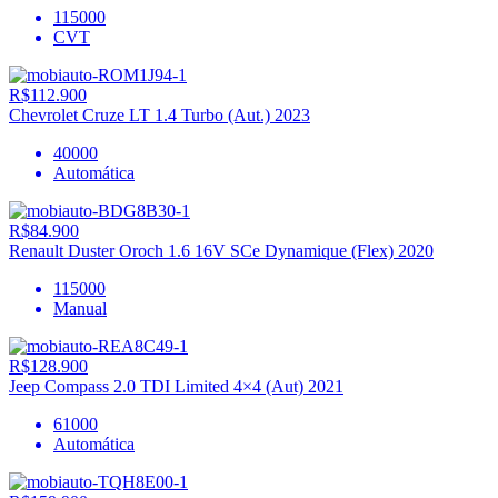
115000
CVT
R$112.900
Chevrolet Cruze LT 1.4 Turbo (Aut.) 2023
40000
Automática
R$84.900
Renault Duster Oroch 1.6 16V SCe Dynamique (Flex) 2020
115000
Manual
R$128.900
Jeep Compass 2.0 TDI Limited 4×4 (Aut) 2021
61000
Automática