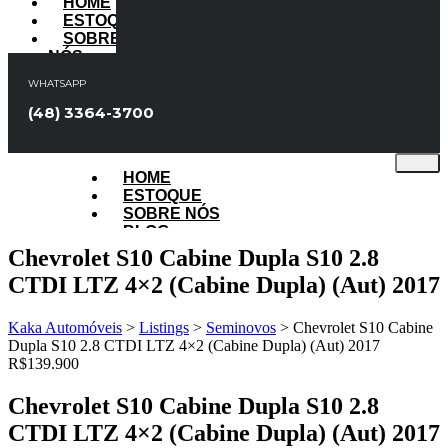
HOME
ESTOQUE
SOBRE
NÓS
BLOG
WHATSAPP
FALE
CONOSCO
(48) 3364-3700
X
HOME
ESTOQUE
SOBRE NÓS
BLOG
FALE CONOSCO
Chevrolet S10 Cabine Dupla S10 2.8
CTDI LTZ 4×2 (Cabine Dupla) (Aut) 2017
X
Kaka Automóveis
>
Listings
>
Seminovos
>
Chevrolet S10 Cabine
Dupla S10 2.8 CTDI LTZ 4×2 (Cabine Dupla) (Aut) 2017
R$139.900
Chevrolet S10 Cabine Dupla S10 2.8
CTDI LTZ 4×2 (Cabine Dupla) (Aut) 2017