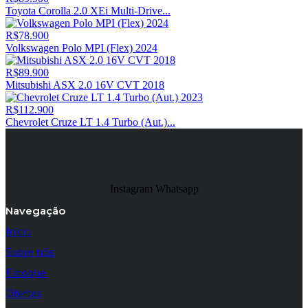
Toyota Corolla 2.0 XEi Multi-Drive...
R$78.900
Volkswagen Polo MPI (Flex) 2024
R$89.900
Mitsubishi ASX 2.0 16V CVT 2018
R$112.900
Chevrolet Cruze LT 1.4 Turbo (Aut.)...
Instagram
Whatsapp
Navegação
Início
Sobre nós
Estoque
Ofertas