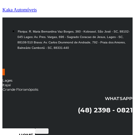
Kaka Automóveis
Floripa: R. Maria Bernardina Vaz Borges, 360 - Kobrasol, São José - SC, 88102-
045 Lages: Av. Pres. Vargas, 696 - Sagrado Coracao de Jesus, Lages - SC,
88108-510 Brava: Av. Carlos Drummond de Andrade, 792 - Praia dos Amores,
Balneário Camboriú - SC, 88331-440
Lages
Itajaí
Grande Florianópolis
WHATSAPP
(48) 2398 - 0821