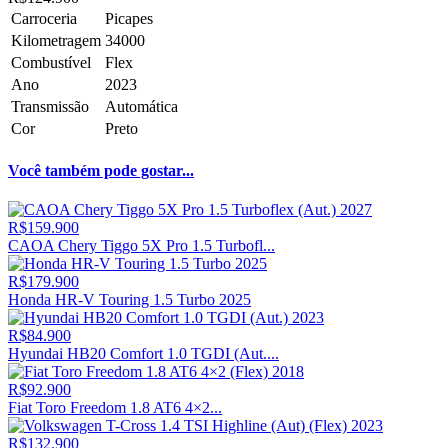
Carroceria
Picapes
Kilometragem
34000
Combustível
Flex
Ano
2023
Transmissão
Automática
Cor
Preto
Você também pode gostar...
R$159.900
CAOA Chery Tiggo 5X Pro 1.5 Turbofl...
R$179.900
Honda HR-V Touring 1.5 Turbo 2025
R$84.900
Hyundai HB20 Comfort 1.0 TGDI (Aut....
R$92.900
Fiat Toro Freedom 1.8 AT6 4×2...
R$132.900