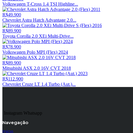
Volkswagen T-Cross 1.4 TSI Highline...
R$49.900
Chevrolet Astra Hatch Advantage 2.0...
R$89.900
Toyota Corolla 2.0 XEi Multi-Drive...
R$78.900
Volkswagen Polo MPI (Flex) 2024
R$89.900
Mitsubishi ASX 2.0 16V CVT 2018
R$112.900
Chevrolet Cruze LT 1.4 Turbo (Aut.)...
Instagram
Whatsapp
Navegação
Início