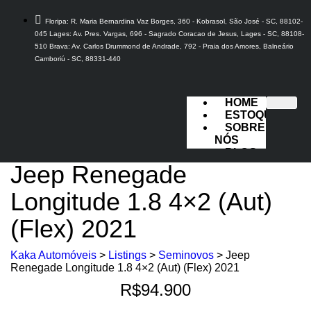
Floripa: R. Maria Bernardina Vaz Borges, 360 - Kobrasol, São José - SC, 88102-
045 Lages: Av. Pres. Vargas, 696 - Sagrado Coracao de Jesus, Lages - SC, 88108-
510 Brava: Av. Carlos Drummond de Andrade, 792 - Praia dos Amores, Balneário
Camboriú - SC, 88331-440
HOME
ESTOQUE
SOBRE
NÓS
BLOG
FALE
Jeep Renegade
CONOSCO
Longitude 1.8 4×2 (Aut)
X
(Flex) 2021
Kaka Automóveis
>
Listings
>
Seminovos
>
Jeep
Renegade Longitude 1.8 4×2 (Aut) (Flex) 2021
R$94.900