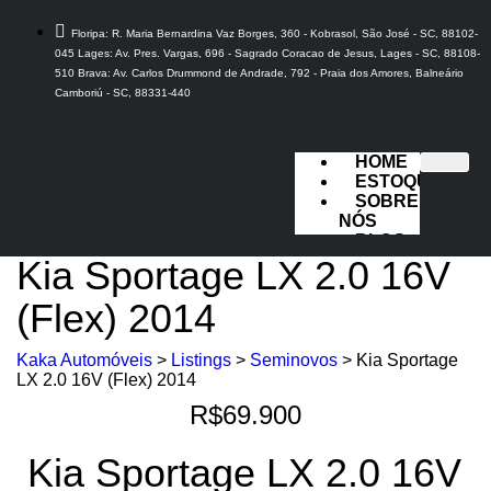
Floripa: R. Maria Bernardina Vaz Borges, 360 - Kobrasol, São José - SC, 88102-
045 Lages: Av. Pres. Vargas, 696 - Sagrado Coracao de Jesus, Lages - SC, 88108-
510 Brava: Av. Carlos Drummond de Andrade, 792 - Praia dos Amores, Balneário
Camboriú - SC, 88331-440
HOME
ESTOQUE
SOBRE
NÓS
BLOG
FALE
Kia Sportage LX 2.0 16V
CONOSCO
(Flex) 2014
X
Kaka Automóveis
>
Listings
>
Seminovos
>
Kia Sportage
LX 2.0 16V (Flex) 2014
R$69.900
Kia Sportage LX 2.0 16V