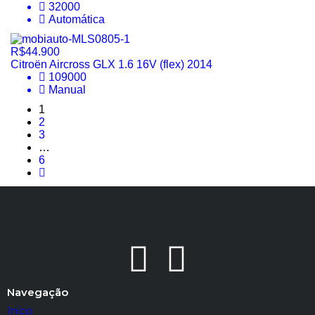
32000
Automática
R$44.900
Citroën Aircross GLX 1.6 16V (flex) 2014
109000
Manual
1
2
3
…
6
Navegação
Início