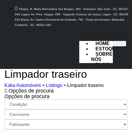
Floripa: R. Maria Bernardina Vaz Borges, 360 - Kobrasol, São José - SC, 88102-
045 Lages: Av. Pres. Vargas, 696 - Sagrado Coracao de Jesus, Lages - SC, 88108-
510 Brava: Av. Carlos Drummond de Andrade, 792 - Praia dos Amores, Balneário
Camboriú - SC, 88331-440
HOME
ESTOQUE
SOBRE
NÓS
BLOG
FALE
Limpador traseiro
CONOSCO
Kaka Automóveis
>
Listings
>
Limpador traseiro
Opções de procura
X
Opções de procura