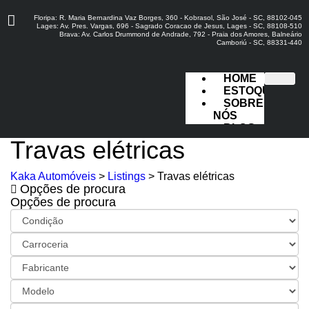
Floripa: R. Maria Bernardina Vaz Borges, 360 - Kobrasol, São José - SC, 88102-045
Lages: Av. Pres. Vargas, 696 - Sagrado Coracao de Jesus, Lages - SC, 88108-510
Brava: Av. Carlos Drummond de Andrade, 792 - Praia dos Amores, Balneário
Camboriú - SC, 88331-440
HOME
ESTOQUE
SOBRE
NÓS
BLOG
FALE
Travas elétricas
CONOSCO
Kaka Automóveis
>
Listings
>
Travas elétricas
Opções de procura
X
Opções de procura