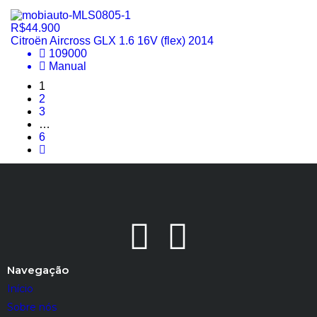
R$44.900
Citroën Aircross GLX 1.6 16V (flex) 2014
109000
Manual
1
2
3
…
6
Navegação
Início
Sobre nós